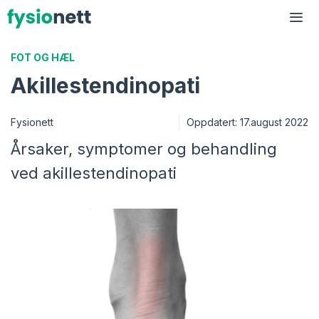
Hopp
til
Me
innhold
FOT OG HÆL
Akillestendinopati
Fysionett
Oppdatert:
17.august 2022
Årsaker, symptomer og behandling
ved akillestendinopati