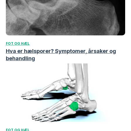
FOT OG HÆL
Hva er hælsporer? Symptomer, årsaker og
behandling
FOT OG HÆL