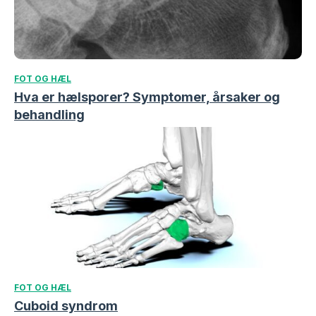
FOT OG HÆL
Hva er hælsporer? Symptomer, årsaker og
behandling
FOT OG HÆL
Cuboid syndrom