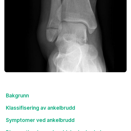
Bakgrunn
Klassifisering av ankelbrudd
Symptomer ved ankelbrudd