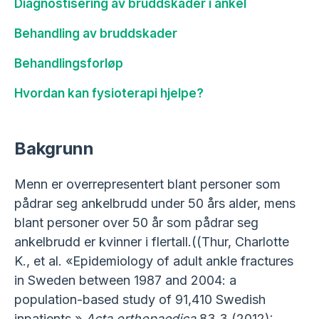
Diagnostisering av bruddskader i ankel
Behandling av bruddskader
Behandlingsforløp
Hvordan kan fysioterapi hjelpe?
Bakgrunn
Menn er overrepresentert blant personer som
pådrar seg ankelbrudd under 50 års alder, mens
blant personer over 50 år som pådrar seg
ankelbrudd er kvinner i flertall.((Thur, Charlotte
K., et al. «Epidemiology of adult ankle fractures
in Sweden between 1987 and 2004: a
population-based study of 91,410 Swedish
inpatients.»
Acta orthopaedica
83.3 (2012):