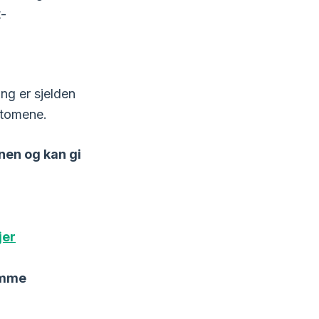
t-
ng er sjelden
ptomene.
nen og kan gi
jer
amme