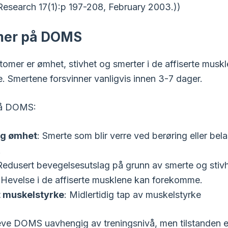
Research 17(1):p 197-208, February 2003.))
er på DOMS
omer er ømhet, stivhet og smerter i de affiserte muskl
. Smertene forsvinner vanligvis innen 3-7 dager.
å DOMS:
og ømhet
: Smerte som blir verre ved berøring eller bel
.
Redusert bevegelsesutslag på grunn av smerte og stivh
 Hevelse i de affiserte musklene kan forekomme.
 muskelstyrke
: Midlertidig tap av muskelstyrke
eve DOMS uavhengig av treningsnivå, men tilstanden er