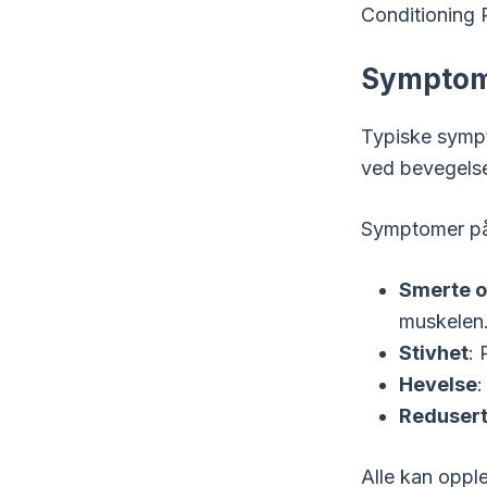
Conditioning 
Symptom
Typiske sympt
ved bevegelse
Symptomer p
Smerte 
muskelen
Stivhet
: 
Hevelse
:
Redusert
Alle kan oppl