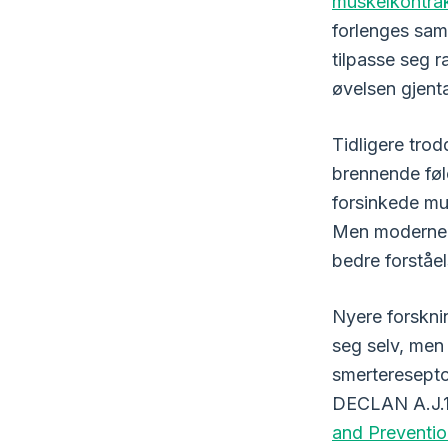
muskelkontra
forlenges sam
tilpasse seg r
øvelsen gjent
Tidligere tro
brennende føl
forsinkede m
Men moderne f
bedre forstå
Nyere forskni
seg selv, men
smerteresepto
DECLAN A.J.
and Preventi