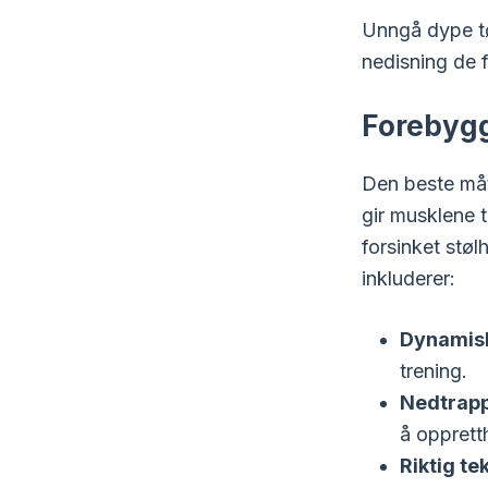
Unngå dype t
nedisning de 
Forebyg
Den beste måt
gir musklene t
forsinket stø
inkluderer:
Dynamis
trening.
Nedtrapp
å opprett
Riktig te