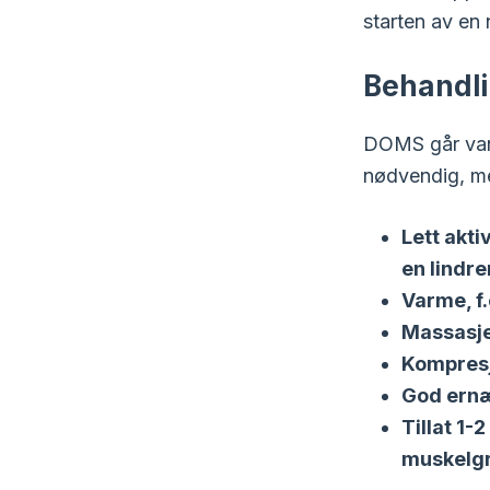
starten av en 
Behandl
DOMS går vanl
nødvendig, me
Lett akti
en lindre
Varme, f
Massasje
Kompresj
God ernæ
Tillat 1
muskelg