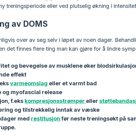
ny treningsperiode eller ved plutselig økning i intensite
ing av DOMS
igvis over av seg selv i løpet av noen dager. Behandli
n det finnes flere ting man kan gjøre for å lindre sym
vitet og bevegelse av musklene øker blodsirkulasjo
nde effekt
.eks
varmeomslag
eller et varmt bad
 og myofascial release
on, f.eks
kompresjonsstrømper
eller
støttebandas
ring og tilstrekkelig inntak av væske
-2 dager med
restitusjon
før neste treningsøkt på s
ruppe.