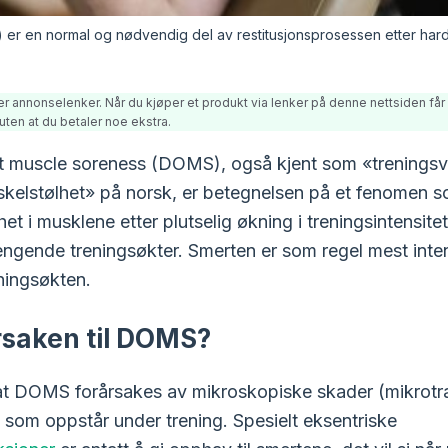
r en normal og nødvendig del av restitusjonsprosessen etter hard 
er annonselenker. Når du kjøper et produkt via lenker på denne nettsiden får 
uten at du betaler noe ekstra.
 muscle soreness (DOMS), også kjent som «treningsve
skelstølhet» på norsk, er betegnelsen på et fenomen s
et i musklene etter plutselig økning i treningsintensitet 
engende treningsøkter. Smerten er som regel mest inten
eningsøkten.
rsaken til DOMS?
 at DOMS forårsakes av mikroskopiske skader (mikrot
 som oppstår under trening. Spesielt eksentriske