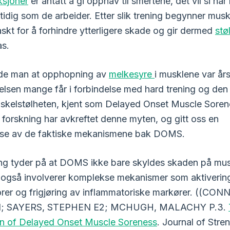
ksjoner
er antatt å gi opphav til smertene, det vil si nå
tidig som de arbeider. Etter slik trening begynner mus
askt for å forhindre ytterligere skade og gir dermed
stø
as.
dde man at opphopning av
melkesyre
i musklene var års
elsen mange får i forbindelse med hard trening og de
uskelstølheten, kjent som Delayed Onset Muscle Sore
orskning har avkreftet denne myten, og gitt oss en
else av de faktiske mekanismene bak DOMS.
ng tyder på at DOMS ikke bare skyldes skaden på mus
 også involverer komplekse mekanismer som aktiverin
rer og frigjøring av inflammatoriske markører. ((CON
1; SAYERS, STEPHEN E2; MCHUGH, MALACHY P.3.
on of Delayed Onset Muscle Soreness
. Journal of Stre