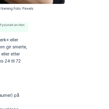
trening Foto: Pexels
Fysionett en liten
rk» eller
om gir smerte,
eller etter
s 24 til 72
raumer) på