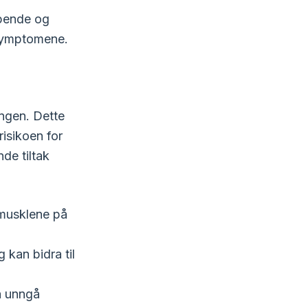
pende og
 symptomene.
ingen. Dette
risikoen for
de tiltak
 musklene på
g kan bidra til
 å unngå