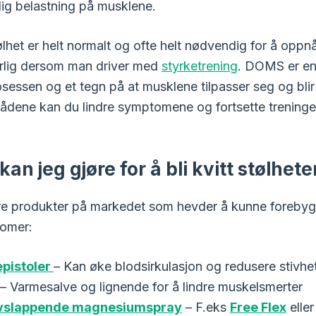
g belastning på musklene
.
tølhet er helt normalt og ofte helt nødvendig for å oppn
rlig dersom man driver med
styrketrening
. DOMS er en 
sessen og et tegn på at musklene tilpasser seg og blir
 rådene kan du lindre symptomene og fortsette treninge
an jeg gjøre for å bli kvitt stølhet
ere produkter på markedet som hevder å kunne forebygg
omer:
pistoler
– Kan øke blodsirkulasjon og redusere stivhet
– Varmesalve og lignende for å lindre muskelsmerter
vslappende magnesiumspray
– F.eks
Free Flex
eller