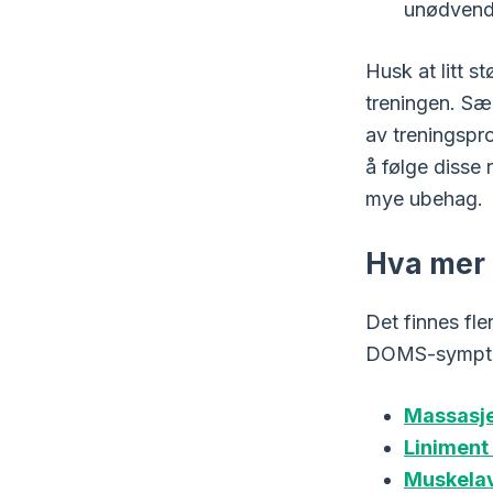
unødvendi
Husk at litt s
treningen. Sæ
av treningspro
å følge disse
mye ubehag.
Hva mer k
Det finnes fl
DOMS-sympt
Massasje
Liniment
Muskela