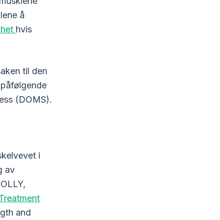
r musklene
klene å
lhet
hvis
aken til den
n påfølgende
ness (DOMS).
kelvevet i
g av
NOLLY,
Treatment
ngth and