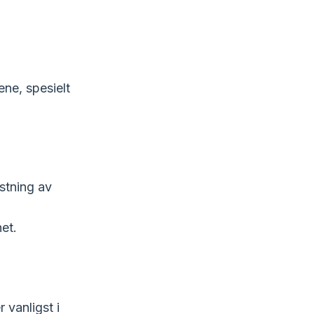
ene, spesielt
astning av
et.
 vanligst i