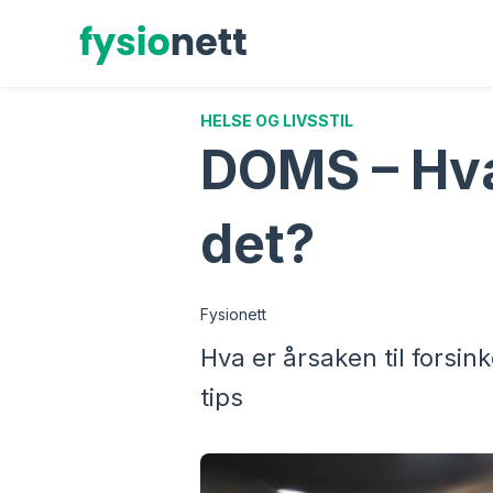
Hopp
til
innhold
HELSE OG LIVSSTIL
DOMS – Hva 
det?
Fysionett
Hva er årsaken til forsin
tips