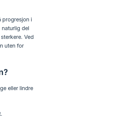
å progresjon i
naturlig del
 sterkere. Ved
n uten for
en?
e eller lindre
.