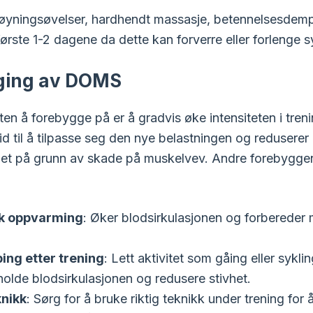
øyningsøvelser, hardhendt massasje, betennelsesdem
første 1-2 dagene da dette kan forverre eller forlenge
ging av DOMS
en å forebygge på er å gradvis øke intensiteten i tren
id til å tilpasse seg den nye belastningen og reduserer 
lhet på grunn av skade på muskelvev. Andre forebyggen
k oppvarming
: Øker blodsirkulasjonen og forbereder
ing etter trening
: Lett aktivitet som gåing eller syklin
holde blodsirkulasjonen og redusere stivhet.
knikk
: Sørg for å bruke riktig teknikk under trening for