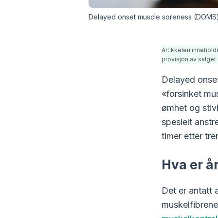
Delayed onset muscle soreness (DOMS) e
Artikkelen innehold
provisjon av salget 
Delayed onset
«forsinket mu
ømhet og stivh
spesielt anstr
timer etter tr
Hva er å
Det er antatt
muskelfibrene