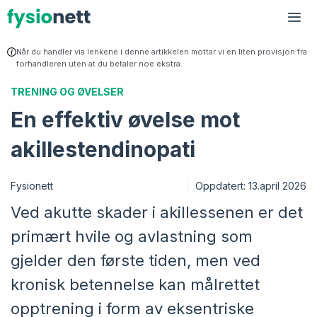
Hopp
til
Me
innhold
Når du handler via lenkene i denne artikkelen mottar vi en liten provisjon fra
forhandleren uten at du betaler noe ekstra.
TRENING OG ØVELSER
En effektiv øvelse mot
akillestendinopati
Fysionett
Oppdatert:
13.april 2026
Ved akutte skader i akillessenen er det
primært hvile og avlastning som
gjelder den første tiden, men ved
kronisk betennelse kan målrettet
opptrening i form av eksentriske