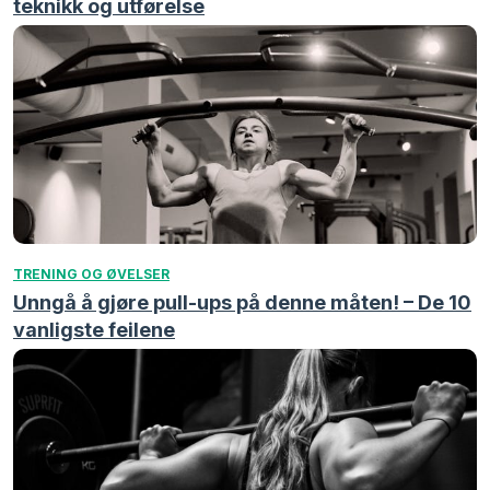
teknikk og utførelse
TRENING OG ØVELSER
Unngå å gjøre pull-ups på denne måten! – De 10
vanligste feilene