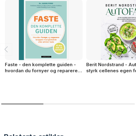
Faste - den komplette guiden -
Berit Nordstrand - Aut
hvordan du fornyer og reparerer
styrk cellenes egen f
kroppen med periodisk eller
med 14 dagers period
utvidet faste
anti-inflammatorisk m