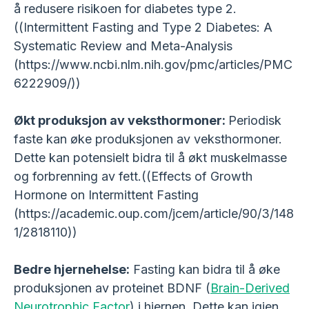
å redusere risikoen for diabetes type 2.
((Intermittent Fasting and Type 2 Diabetes: A
Systematic Review and Meta-Analysis
(https://www.ncbi.nlm.nih.gov/pmc/articles/PMC
6222909/))
Økt produksjon av veksthormoner:
Periodisk
faste kan øke produksjonen av veksthormoner.
Dette kan potensielt bidra til å økt muskelmasse
og forbrenning av fett.((Effects of Growth
Hormone on Intermittent Fasting
(https://academic.oup.com/jcem/article/90/3/148
1/2818110))
Bedre hjernehelse:
Fasting kan bidra til å øke
produksjonen av proteinet BDNF (
Brain-Derived
Neurotrophic Factor
) i hjernen. Dette kan igjen