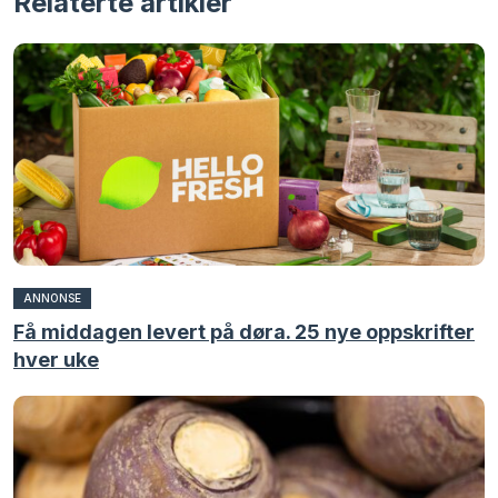
Relaterte artikler
ANNONSE
Få middagen levert på døra. 25 nye oppskrifter
hver uke