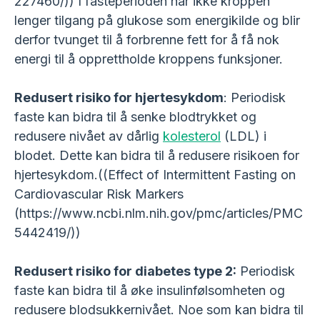
227460/)) I fasteperioden har ikke kroppen
lenger tilgang på glukose som energikilde og blir
derfor tvunget til å forbrenne fett for å få nok
energi til å opprettholde kroppens funksjoner.
Redusert risiko for hjertesykdom
: Periodisk
faste kan bidra til å senke blodtrykket og
redusere nivået av dårlig
kolesterol
(LDL) i
blodet. Dette kan bidra til å redusere risikoen for
hjertesykdom.((Effect of Intermittent Fasting on
Cardiovascular Risk Markers
(https://www.ncbi.nlm.nih.gov/pmc/articles/PMC
5442419/))
Redusert risiko for
diabetes
type 2:
Periodisk
faste kan bidra til å øke insulinfølsomheten og
redusere blodsukkernivået. Noe som kan bidra til