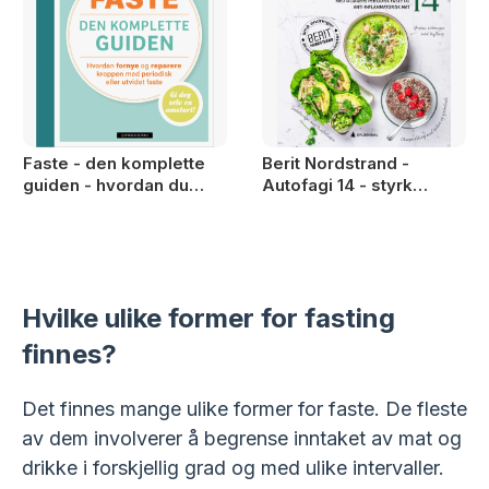
Faste - den komplette
Berit Nordstrand -
guiden - hvordan du
Autofagi 14 - styrk
fornyer og reparerer
cellenes egen fornyelse
kroppen med periodisk
med 14 dagers
eller utvidet faste
periodisk faste og anti-
inflammatorisk mat
Hvilke ulike former for fasting
finnes?
Det finnes mange ulike former for faste. De fleste
av dem involverer å begrense inntaket av mat og
drikke i forskjellig grad og med ulike intervaller.