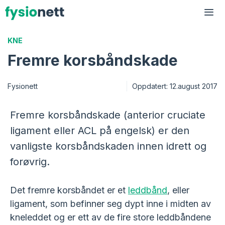
Hopp
til
Me
innhold
KNE
Fremre korsbåndskade
Fysionett
Oppdatert:
12.august 2017
Fremre korsbåndskade (anterior cruciate
ligament eller ACL på engelsk) er den
vanligste korsbåndskaden innen idrett og
forøvrig.
Det fremre korsbåndet er et
leddbånd
, eller
ligament, som befinner seg dypt inne i midten av
kneleddet og er ett av de fire store leddbåndene