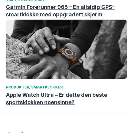
Garmin Forerunner 965 – En allsidig GPS-
smartklokke med oppgradert skjerm
PRODUKTER
,
SMARTKLOKKER
Apple Watch Ultra – Er dette den beste
sportsklokken noensinne?