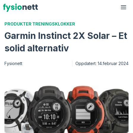
Hopp
til
Me
innhold
PRODUKTER
TRENINGSKLOKKER
Garmin Instinct 2X Solar – Et
solid alternativ
Fysionett
Oppdatert:
14.februar 2024