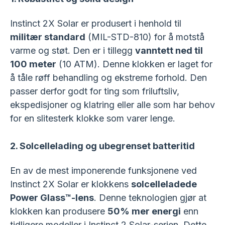
Instinct 2X Solar er produsert i henhold til
militær standard
(MIL-STD-810) for å motstå
varme og støt. Den er i tillegg
vanntett ned til
100 meter
(10 ATM). Denne klokken er laget for
å tåle røff behandling og ekstreme forhold. Den
passer derfor godt for ting som friluftsliv,
ekspedisjoner og klatring eller alle som har behov
for en slitesterk klokke som varer lenge.
2. Solcellelading og ubegrenset batteritid
En av de mest imponerende funksjonene ved
Instinct 2X Solar er klokkens
solcelleladede
Power Glass™-lens
. Denne teknologien gjør at
klokken kan produsere
50% mer energi
enn
tidligere modeller i Instinct 2 Solar-serien. Dette