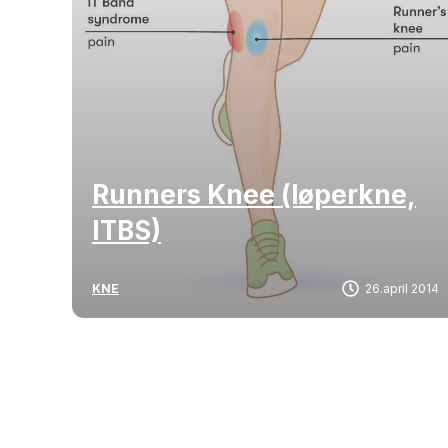
Runners Knee (løperkne,
ITBS)
KNE
26.april 2014