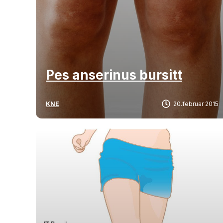
Pes anserinus bursitt
KNE
20.februar 2015