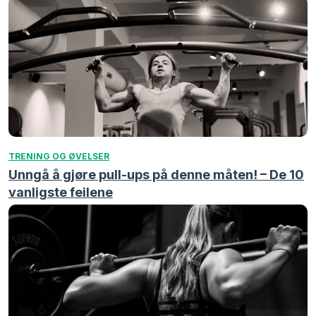
TRENING OG ØVELSER
Unngå å gjøre pull-ups på denne måten! – De 10
vanligste feilene