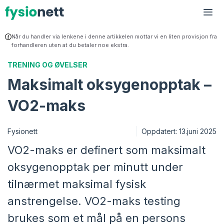
Hopp
til
Me
innhold
Når du handler via lenkene i denne artikkelen mottar vi en liten provisjon fra
forhandleren uten at du betaler noe ekstra.
TRENING OG ØVELSER
Maksimalt oksygenopptak –
VO2-maks
Fysionett
Oppdatert:
13.juni 2025
VO2-maks er definert som maksimalt
oksygenopptak per minutt under
tilnærmet maksimal fysisk
anstrengelse. VO2-maks testing
brukes som et mål på en persons