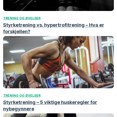
TRENING OG ØVELSER
Styrketrening vs. hypertrofitrening – Hva er
forskjellen?
TRENING OG ØVELSER
Styrketrening – 5 viktige huskeregler for
nybegynnere