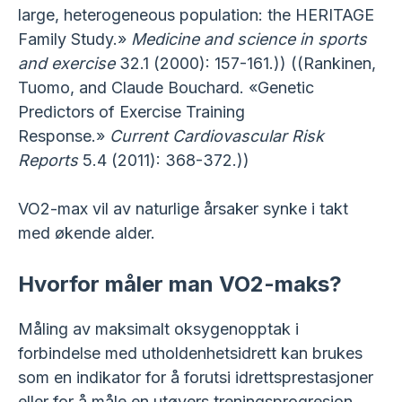
large, heterogeneous population: the HERITAGE
Family Study.»
Medicine and science in sports
and exercise
32.1 (2000): 157-161.)) ((Rankinen,
Tuomo, and Claude Bouchard. «Genetic
Predictors of Exercise Training
Response.»
Current Cardiovascular Risk
Reports
5.4 (2011): 368-372.))
VO2-max vil av naturlige årsaker synke i takt
med økende alder.
Hvorfor måler man VO2-maks?
Måling av maksimalt oksygenopptak i
forbindelse med utholdenhetsidrett kan brukes
som en indikator for å forutsi idrettsprestasjoner
eller for å måle en utøvers treningsprogresjon.