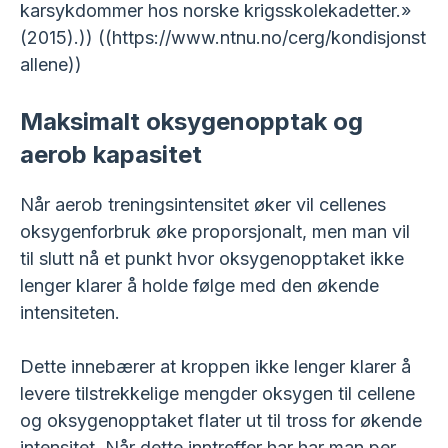
karsykdommer hos norske krigsskolekadetter.»
(2015).)) ((https://www.ntnu.no/cerg/kondisjonst
allene))
Maksimalt oksygenopptak og
aerob kapasitet
Når aerob treningsintensitet øker vil cellenes
oksygenforbruk øke proporsjonalt, men man vil
til slutt nå et punkt hvor oksygenopptaket ikke
lenger klarer å holde følge med den økende
intensiteten.
Dette innebærer at kroppen ikke lenger klarer å
levere tilstrekkelige mengder oksygen til cellene
og oksygenopptaket flater ut til tross for økende
intensitet. Når dette inntreffer har har man per