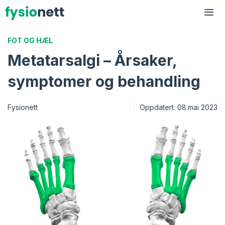
Hopp
til
Me
innhold
FOT OG HÆL
Metatarsalgi – Årsaker,
symptomer og behandling
Fysionett
Oppdatert:
08.mai 2023