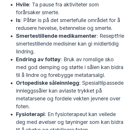
Hvile
: Ta pause fra aktiviteter som
forårsaker smerte.
Is
: Påfør is på det smertefulle området for å
redusere hevelse, betennelse og smerte.
Smertestillende medikamenter
: Reseptfrie
smertestillende medisiner kan gi midlertidig
lindring.
Endring av fottøy
: Bruk av romslige sko
med god demping og støtte i sålen kan bidra
til å lindre og forebygge metatarsalgi.
Ortopediske såleinnlegg
: Spesialtilpassede
innleggssåler kan avlaste trykket på
metatarsene og fordele vekten jevnere over
foten.
Fysioterapi
: En fysioterapeut kan veilede
deg med øvelser og tøyninger som kan bidra
til å styrke og stabilisere foten.