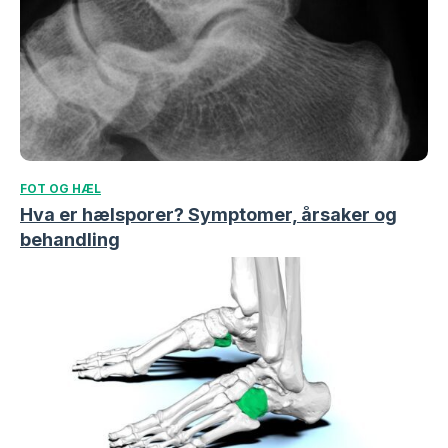
FOT OG HÆL
Hva er hælsporer? Symptomer, årsaker og
behandling