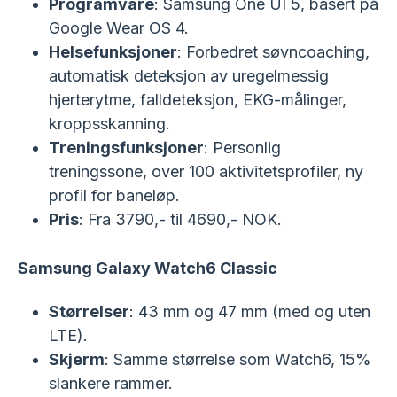
Programvare
: Samsung One UI 5, basert på
Google Wear OS 4.
Helsefunksjoner
: Forbedret søvncoaching,
automatisk deteksjon av uregelmessig
hjerterytme, falldeteksjon, EKG-målinger,
kroppsskanning.
Treningsfunksjoner
: Personlig
treningssone, over 100 aktivitetsprofiler, ny
profil for baneløp.
Pris
: Fra 3790,- til 4690,- NOK.
Samsung Galaxy Watch6 Classic
Størrelser
: 43 mm og 47 mm (med og uten
LTE).
Skjerm
: Samme størrelse som Watch6, 15%
slankere rammer.