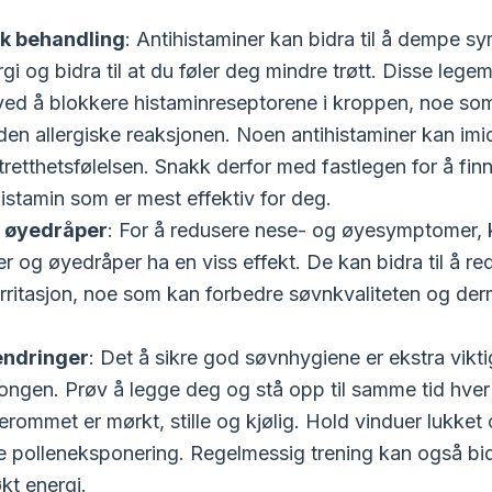
k behandling
: Antihistaminer kan bidra til å dempe 
rgi og bidra til at du føler deg mindre trøtt. Disse lege
ved å blokkere histaminreseptorene i kroppen, noe so
den allergiske reaksjonen. Noen antihistaminer kan imid
tretthetsfølelsen. Snakk derfor med fastlegen for å finn
histamin som er mest effektiv for deg.
 øyedråper
: For å redusere nese- og øyesymptomer, k
r og øyedråper ha en viss effekt. De kan bidra til å r
 irritasjon, noe som kan forbedre søvnkvaliteten og de
endringer
: Det å sikre god søvnhygiene er ekstra vikti
ongen. Prøv å legge deg og stå opp til samme tid hver
erommet er mørkt, stille og kjølig. Hold vinduer lukket
e polleneksponering. Regelmessig trening kan også bidr
kt energi.