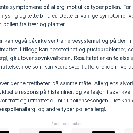
ente symptomene på allergi mot ulike typer pollen. Fo
nysing og tette bihuler. Dette er vanlige symptomer ve
 pollen fra trær og planter.
r kan også påvirke sentralnervesystemet og på den m
tmattet. I tillegg kan nesetetthet og pusteproblemer, s
rgi, gå utover søvnkvaliteten. Resultatet er en følelse
tmattelse, noe som kan være svært utfordrende i hverd
lever denne trettheten på samme måte. Allergiens alvor
iduelle respons på histaminer, og variasjon i søvnkvali
hvor trøtt og utmattet du blir i pollensesongen. Det ka
resspollenallergi og andre typer pollenallergi.
Sponsede lenker