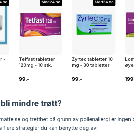
4.no
Med24.no
Med24.no
r -
Telfast tabletter
Zyrtec tabletter 10
Lom
120mg - 10 stk.
mg - 30 tabletter
øye
99,-
99,-
199
li mindre trøtt?
mattelse og tretthet på grunn av pollenallergi er ingen 
 flere strategier du kan benytte deg av: