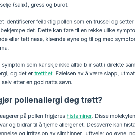
selje (salix), gress og burot.
 identifiserer feilaktig pollen som en trussel og setter
å bekjempe det. Dette kan føre til en rekke ulike symp
nde eller tett nese, kløende øyne og til og med sympt
tma.
t symptom som kanskje ikke alltid blir satt i direkte 
rgi, og det er
tretthet
. Følelsen av å være slapp, utmat
, selv etter en god natts søvn.
jør pollenallergi deg trøtt?
eagerer på pollen frigjøres
histaminer
. Disse molekylen
ar og bidrar til å fjerne allergenet. Dessverre kan his
nnelse og irritasjon av slimhinner, luftveier og øyne, no