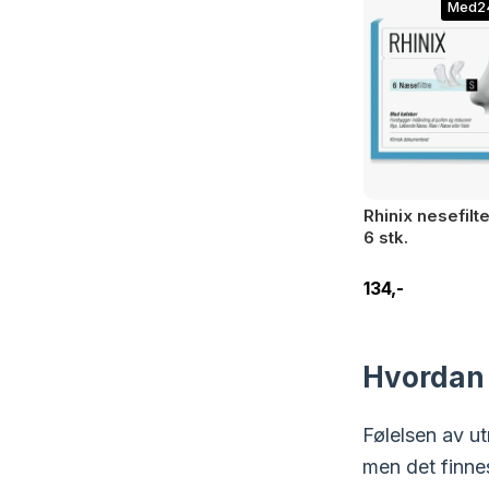
Med2
Rhinix nesefilte
6 stk.
134,-
Hvordan b
Følelsen av ut
men det finnes