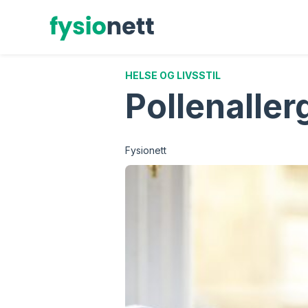
Hopp
til
innhold
HELSE OG LIVSSTIL
Pollenallerg
Fysionett