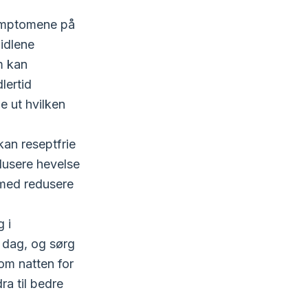
symptomene på
midlene
m kan
lertid
e ut hvilken
an reseptfrie
edusere hevelse
rmed redusere
g i
 dag, og sørg
 om natten for
a til bedre