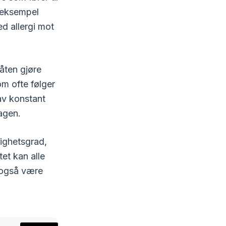
r eksempel
d allergi mot
åten gjøre
om ofte følger
 av konstant
agen.
lighetsgrad,
tet kan alle
n også være