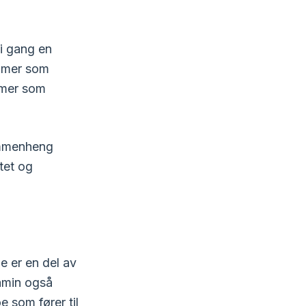
 i gang en
tomer som
omer som
sammenheng
tet og
e er en del av
tamin også
e som fører til