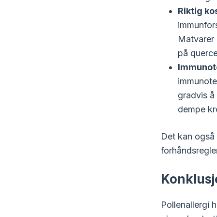
Riktig ko
immunfors
Matvarer 
på querce
Immunot
immunoter
gradvis å
dempe kro
Det kan også 
forhåndsregle
Konklusj
Pollenallergi