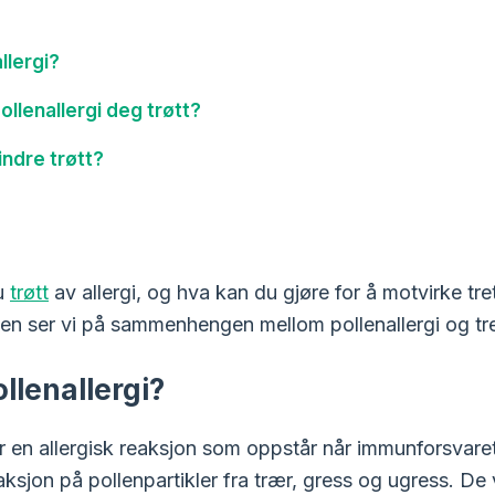
llergi?
ollenallergi deg trøtt?
indre trøtt?
du
trøtt
av allergi, og hva kan du gjøre for å motvirke tre
len ser vi på sammenhengen mellom pollenallergi og tre
llenallergi?
er en allergisk reaksjon som oppstår når immunforsvaret
ksjon på pollenpartikler fra trær, gress og ugress. De 