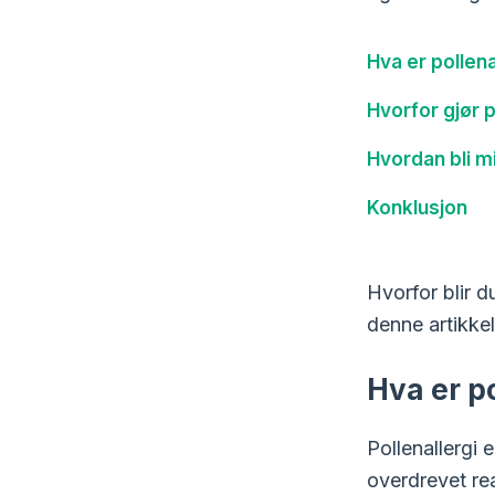
Hva er pollena
Hvorfor gjør p
Hvordan bli m
Konklusjon
Hvorfor blir 
denne artikke
Hva er po
Pollenallergi 
overdrevet rea