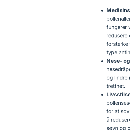
Medisins
pollenalle
fungerer 
redusere 
forsterke 
type anti
Nese- og
nesedråpe
og lindre
tretthet.
Livsstils
pollenses
for at sov
å reduser
søvn og ø