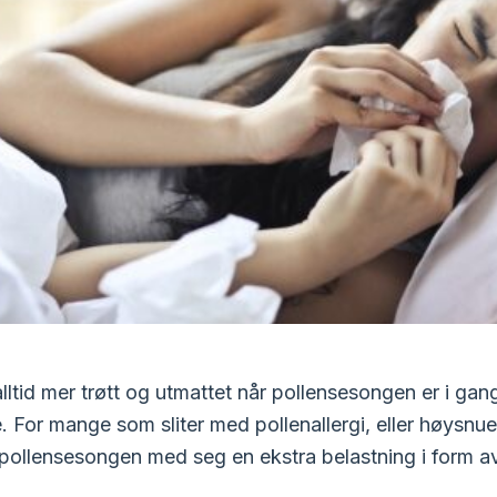
lltid mer trøtt og utmattet når pollensesongen er i gan
e. For mange som sliter med pollenallergi, eller høysnu
er pollensesongen med seg en ekstra belastning i form av