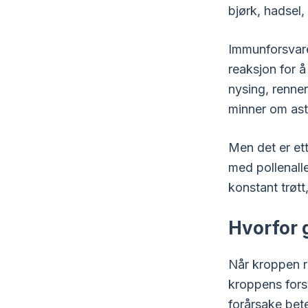
bjørk, hadsel, 
Immunforsvaret
reaksjon for 
nysing, renne
minner om as
Men det er et
med pollenalle
konstant trøtt
Hvorfor g
Når kroppen r
kroppens forsv
forårsake bete