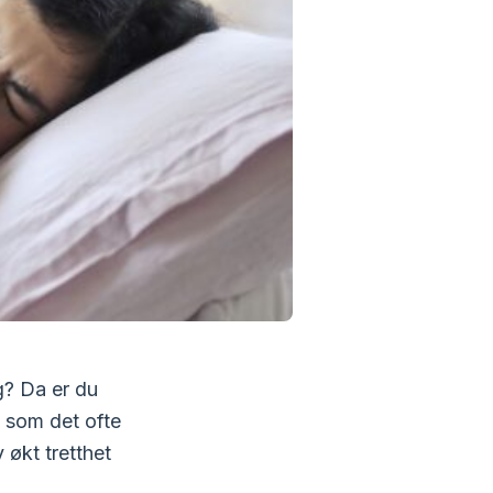
g? Da er du
e som det ofte
 økt tretthet