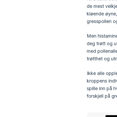
de mest velkj
kløende øyne, 
gresspollen og
Men histamine
deg trøtt og u
med pollenalle
trøtthet og u
Ikke alle opp
kroppens indiv
spille inn på 
forskjell på g