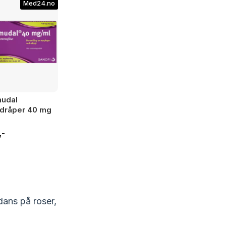
Med24.no
udal
dråper 40 mg
,-
dans på roser,