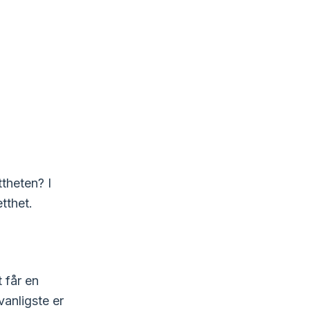
ttheten? I
tthet.
 får en
vanligste er