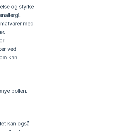
else og styrke
nallergi.
t matvarer med
er.
or
ker ved
som kan
mye pollen.
det kan også