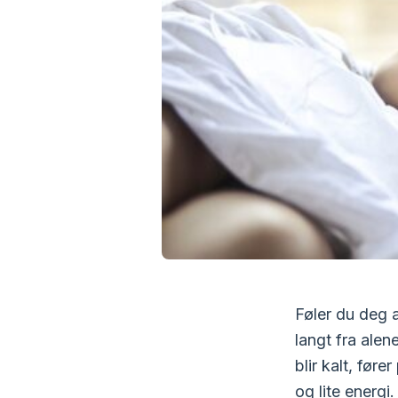
Føler du deg a
langt fra alen
blir kalt, før
og lite energi.