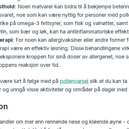
sthold
: Noen matvarer kan bidra til å bekjempe betenn
varet, noe som kan være nyttig for personer med polle
rike på omega-3 fettsyrer, som fisk og valnøtter, sam
tin, som bær og løk, kan ha antiinflammatoriske effekt
erapi
: For noen kan allergivaksiner eller andre former f
api være en effektiv løsning. Disse behandlingene vir
 eksponere kroppen for små doser av allergenet, noe 
ppens reaksjon over tid.
være lurt å følge med på
pollenvarsel
slik at du kan ta
r og unngå visse aktiviteter og områder på dager med 
on
 handler om mer enn rennende nese og kløende øyne – 