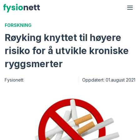
Hopp
til
Me
innhold
FORSKNING
Røyking knyttet til høyere
risiko for å utvikle kroniske
ryggsmerter
Fysionett
Oppdatert:
01.august 2021