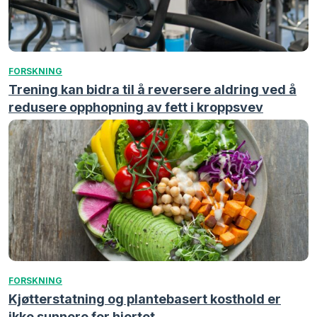
FORSKNING
Trening kan bidra til å reversere aldring ved å
redusere opphopning av fett i kroppsvev
FORSKNING
Kjøtterstatning og plantebasert kosthold er
ikke sunnere for hjertet