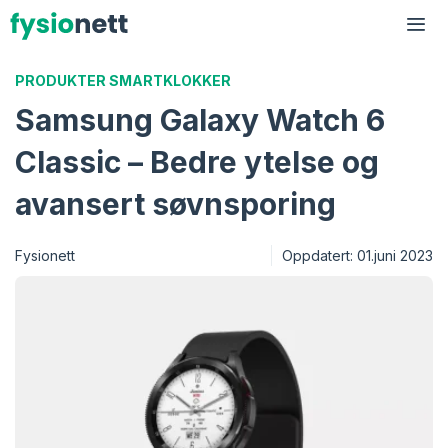
Hopp
til
Me
innhold
PRODUKTER
SMARTKLOKKER
Samsung Galaxy Watch 6
Classic – Bedre ytelse og
avansert søvnsporing
Fysionett
Oppdatert:
01.juni 2023