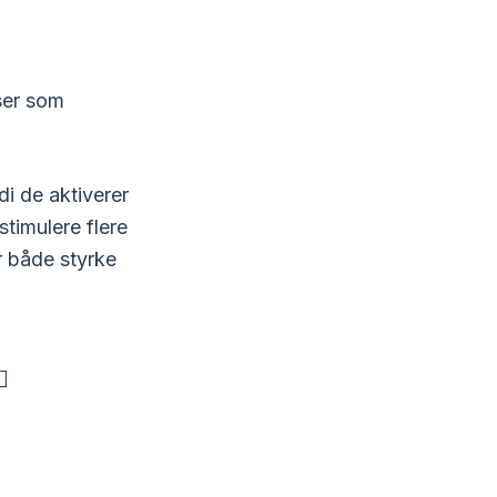
ser som
i de aktiverer
timulere flere
r både styrke
♀️