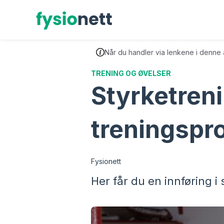
Hopp
til
innhold
Når du handler via lenkene i denne a
TRENING OG ØVELSER
Styrketren
treningspr
Fysionett
Her får du en innføring 