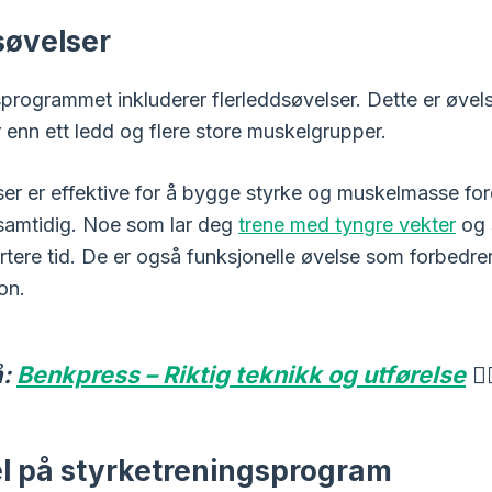
søvelser
sprogrammet inkluderer flerleddsøvelser. Dette er øvel
 enn ett ledd og flere store muskelgrupper.
ser er effektive for å bygge styrke og muskelmasse ford
 samtidig. Noe som lar deg
trene med tyngre vekter
og s
rtere tid. De er også funksjonelle øvelse som forbedre
on.
å:
Benkpress – Riktig teknikk og utførelse
🏋️‍
 på styrketreningsprogram