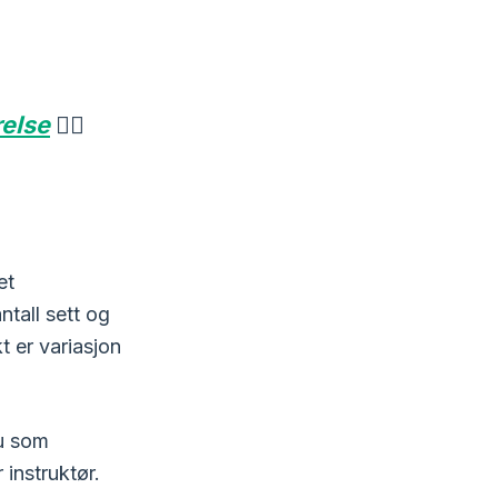
relse
🏋️‍♀️
et
ntall sett og
kt er variasjon
du som
 instruktør.