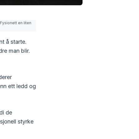
Fysionett en liten
nt å starte.
re man blir.
derer
nn ett ledd og
di de
sjonell styrke