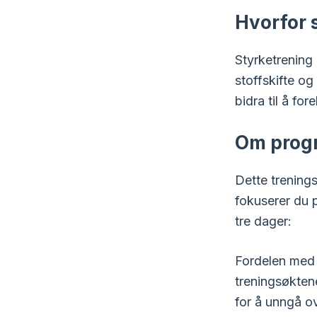
Hvorfor 
Styrketrening
stoffskifte o
bidra til å fo
Om prog
Dette trening
fokuserer du p
tre dager:
Fordelen med d
treningsøkten
for å unngå ov