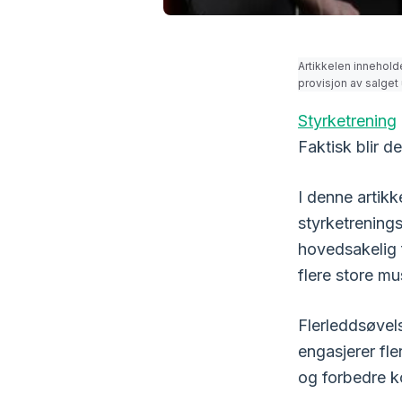
Artikkelen innehold
provisjon av salget 
Styrketrening
Faktisk blir d
I denne artikk
styrketrening
hovedsakelig 
flere store m
Flerleddsøvel
engasjerer fl
og forbedre k