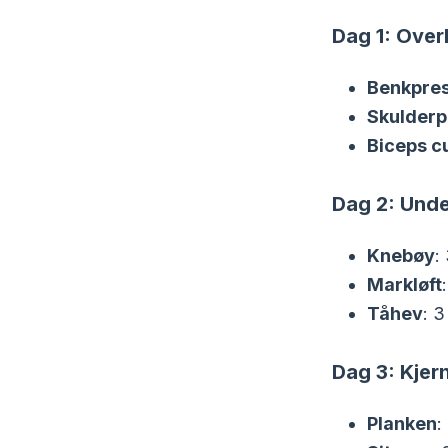
Dag 1: Ove
Benkpre
Skulderp
Biceps cu
Dag 2: Und
Knebøy
:
Markløft
Tåhev
: 3
Dag 3: Kjer
Planken
: