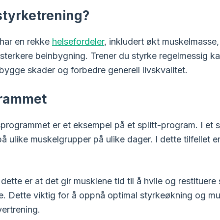
styrketrening?
 har en rekke
helsefordeler
, inkludert økt muskelmasse,
g sterkere beinbygning. Trener du styrke regelmessig k
rebygge skader og forbedre generell livskvalitet.
rammet
sprogrammet er et eksempel på et splitt-program. I et 
å ulike muskelgrupper på ulike dager. I dette tilfellet er
ette er at det gir musklene tid til å hvile og restituer
e. Dette viktig for å oppnå optimal styrkeøkning og m
ertrening.