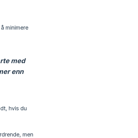
r å minimere
arte med
 mer enn
dt, hvis du
fordrende, men