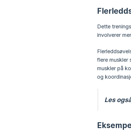
Flerledd
Dette trening
involverer mer
Flerleddsøvel
flere muskler
muskler på ko
og koordinasj
Les ogs
Eksempel