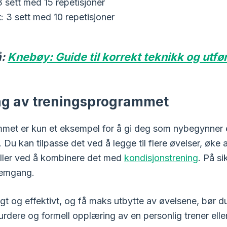
3 sett med 15 repetisjoner
k
: 3 sett med 10 repetisjoner
å:
Knebøy: Guide til korrekt teknikk og utfø
ng av treningsprogrammet
met er kun et eksempel for å gi deg som nybegynner 
Du kan tilpasse det ved å legge til flere øvelser, øke a
 eller ved å kombinere det med
kondisjonstrening
. På si
fremgang.
ygt og effektivt, og få maks utbytte av øvelsene, bør 
dere og formell opplæring av en personlig trener eller