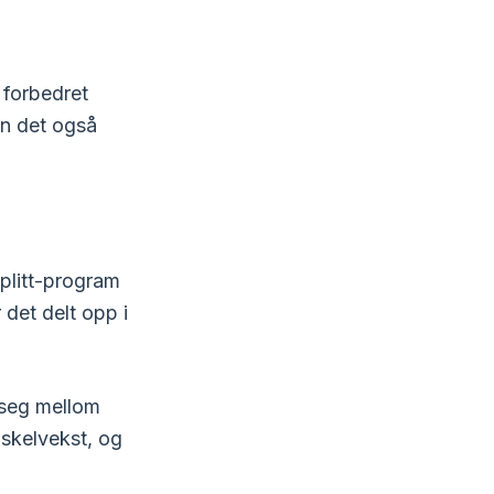
 forbedret
an det også
splitt-program
 det delt opp i
e seg mellom
uskelvekst, og