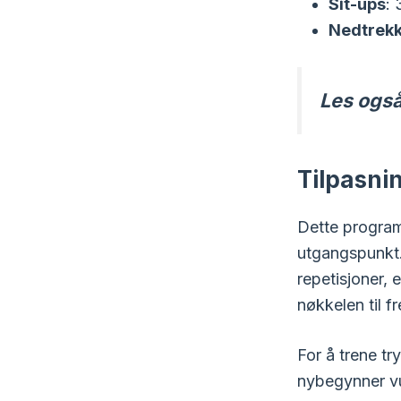
Sit-ups
: 
Nedtrek
Les ogs
Tilpasni
Dette program
utgangspunkt. 
repetisjoner,
nøkkelen til 
For å trene tr
nybegynner vur