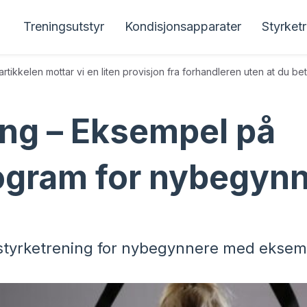
Treningsutstyr
Kondisjonsapparater
Styrket
rtikkelen mottar vi en liten provisjon fra forhandleren uten at du bet
ing – Eksempel på
ogram for nybegyn
i styrketrening for nybegynnere med ekse