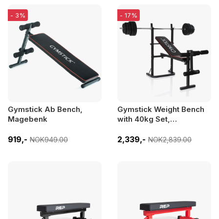
- 3%
- 17%
Gymstick Ab Bench,
Gymstick Weight Bench
Magebenk
with 40kg Set,
Treningsbenk med
skivestangstativ
919,-
2,339,-
NOK949.00
NOK2,839.00