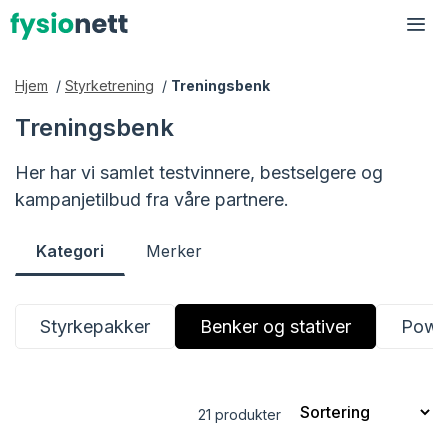
Hopp
til
Me
innhold
Hjem
/
Styrketrening
/
Treningsbenk
Treningsbenk
Her har vi samlet testvinnere, bestselgere og
kampanjetilbud fra våre partnere.
Kategori
Merker
Styrkepakker
Benker og stativer
Powe
21 produkter