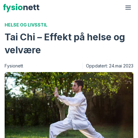
Hopp
til
Me
innhold
HELSE OG LIVSSTIL
Tai Chi – Effekt på helse og
velvære
Fysionett
Oppdatert:
24.mai 2023