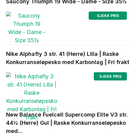
Saucony Triumph 19 Wide - Dame - Size 35½
SJEKK PRIS
Loepeshop.no
Nike Alphafly 3 str. 41 (Herre) Lilla | Raske
Konkurranseløpesko med Karbonlag | Fri frakt
SJEKK PRIS
Loepeshop.no
New Balance Fuelcell Supercomp Elite V3 str.
44½ (Herre) Gul | Raske Konkurranseløpesko
med...