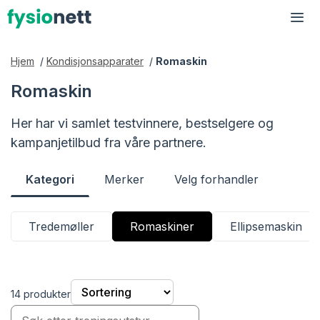
Hopp
til
Me
innhold
Hjem
/
Kondisjonsapparater
/
Romaskin
Romaskin
Her har vi samlet testvinnere, bestselgere og
kampanjetilbud fra våre partnere.
Kategori
Merker
Velg forhandler
Tredemøller
Romaskiner
Ellipsemaskin
14 produkter