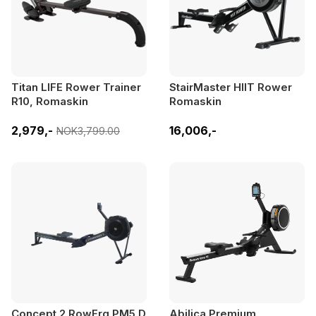
Titan LIFE Rower Trainer
StairMaster HIIT Rower
R10, Romaskin
Romaskin
2,979,-
16,006,-
NOK3,799.00
Concept 2 RowErg PM5 D
Abilica Premium