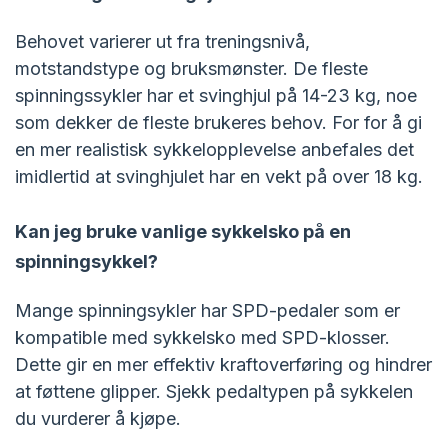
Behovet varierer ut fra treningsnivå,
motstandstype og bruksmønster. De fleste
spinningssykler har et svinghjul på 14-23 kg, noe
som dekker de fleste brukeres behov. For for å gi
en mer realistisk sykkelopplevelse anbefales det
imidlertid at svinghjulet har en vekt på over 18 kg.
Kan jeg bruke vanlige sykkelsko på en
spinningsykkel?
Mange spinningsykler har SPD-pedaler som er
kompatible med sykkelsko med SPD-klosser.
Dette gir en mer effektiv kraftoverføring og hindrer
at føttene glipper. Sjekk pedaltypen på sykkelen
du vurderer å kjøpe.