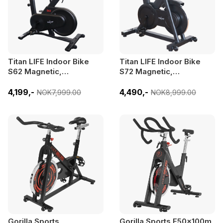
Titan LIFE Indoor Bike
Titan LIFE Indoor Bike
S62 Magnetic,
S72 Magnetic,
Spinningsykkel,
spinningsykkel,
Spinningsykkel
Spinningsykkel
4,199,-
4,490,-
NOK7,999.00
NOK8,999.00
Gorilla Sports
Gorilla Sports F50x100m