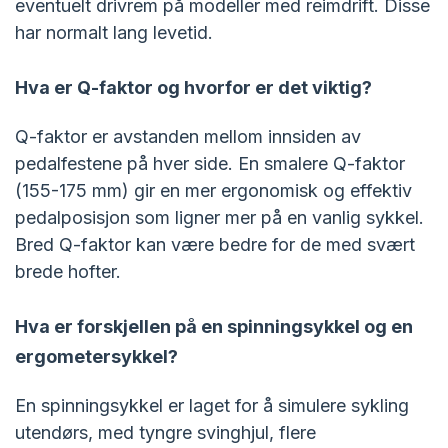
eventuelt drivrem på modeller med reimdrift. Disse
har normalt lang levetid.
Hva er Q-faktor og hvorfor er det viktig?
Q-faktor er avstanden mellom innsiden av
pedalfestene på hver side. En smalere Q-faktor
(155-175 mm) gir en mer ergonomisk og effektiv
pedalposisjon som ligner mer på en vanlig sykkel.
Bred Q-faktor kan være bedre for de med svært
brede hofter
.
Hva er forskjellen på en spinningsykkel og en
ergometersykkel?
En spinningsykkel er laget for å simulere sykling
utendørs, med tyngre svinghjul, flere