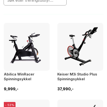
Abilica WinRacer
Keiser M3i Studio Plus
Spinningsykkel
Spinningsykkel
9,999,-
37,990,-
- 53%