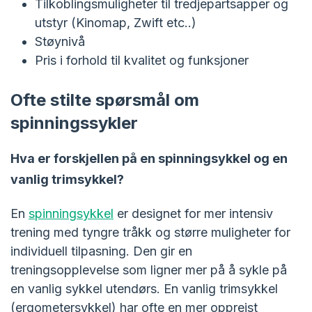
Tilkoblingsmuligheter til tredjepartsapper og
utstyr (Kinomap, Zwift etc..)
Støynivå
Pris i forhold til kvalitet og funksjoner
Ofte stilte spørsmål om
spinningssykler
Hva er forskjellen på en spinningsykkel og en
vanlig trimsykkel?
En
spinningsykkel
er designet for mer intensiv
trening med tyngre tråkk og større muligheter for
individuell tilpasning. Den gir en
treningsopplevelse som ligner mer på å sykle på
en vanlig sykkel utendørs. En vanlig trimsykkel
(ergometersykkel) har ofte en mer oppreist