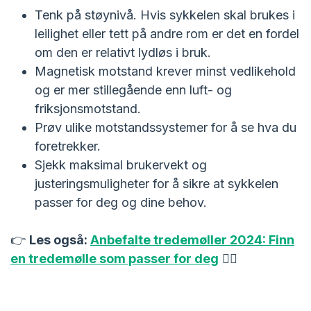
Tenk på støynivå. Hvis sykkelen skal brukes i
leilighet eller tett på andre rom er det en fordel
om den er relativt lydløs i bruk.
Magnetisk motstand krever minst vedlikehold
og er mer stillegående enn luft- og
friksjonsmotstand.
Prøv ulike motstandssystemer for å se hva du
foretrekker.
Sjekk maksimal brukervekt og
justeringsmuligheter for å sikre at sykkelen
passer for deg og dine behov.
👉
Les også:
Anbefalte tredemøller 2024: Finn
en tredemølle som passer for deg
🏃‍♂️