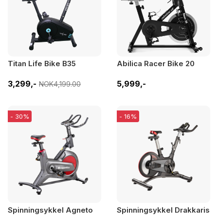
Titan Life Bike B35
Abilica Racer Bike 20
3,299,-
5,999,-
NOK4,199.00
- 30%
- 16%
Spinningsykkel Agneto
Spinningsykkel Drakkaris