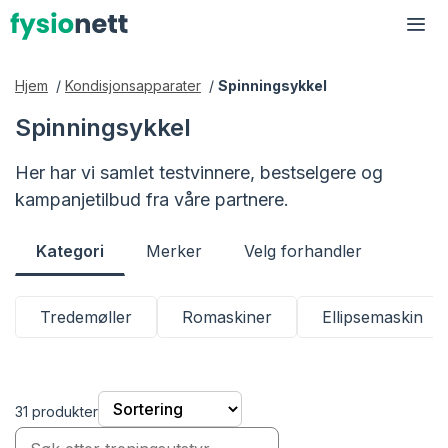
Hopp
til
Me
innhold
Hjem
/
Kondisjonsapparater
/
Spinningsykkel
Spinningsykkel
Her har vi samlet testvinnere, bestselgere og
kampanjetilbud fra våre partnere.
Kategori
Merker
Velg forhandler
Tredemøller
Romaskiner
Ellipsemaskin
31 produkter