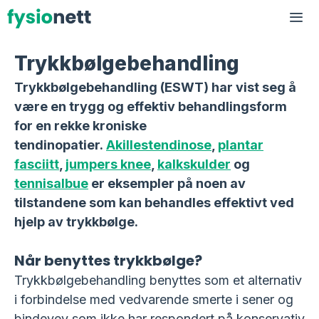
Hopp
til
Me
innhold
Trykkbølgebehandling
Trykkbølgebehandling (ESWT) har vist seg å
være en trygg og effektiv behandlingsform
for en rekke kroniske
tendinopatier.
Akillestendinose
,
plantar
fasciitt
,
jumpers knee
,
kalkskulder
og
tennisalbue
er eksempler på noen av
tilstandene som kan behandles effektivt ved
hjelp av trykkbølge.
Når benyttes trykkbølge?
Trykkbølgebehandling benyttes som et alternativ
i forbindelse med vedvarende smerte i sener og
bindevev som ikke har respondert på konservativ