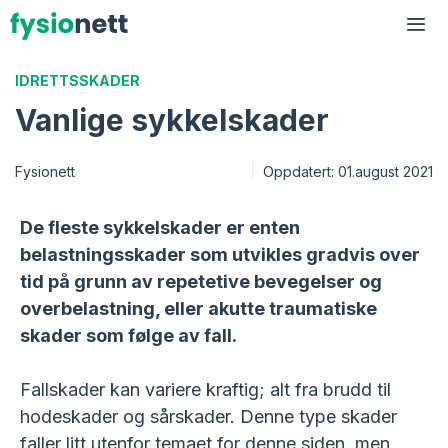
Hopp
til
Me
innhold
IDRETTSSKADER
Vanlige sykkelskader
Fysionett
Oppdatert:
01.august 2021
De fleste sykkelskader er enten
belastningsskader som utvikles gradvis over
tid på grunn av repetetive bevegelser og
overbelastning, eller akutte traumatiske
skader som følge av fall.
Fallskader kan variere kraftig; alt fra brudd til
hodeskader og sårskader. Denne type skader
faller litt utenfor temaet for denne siden, men