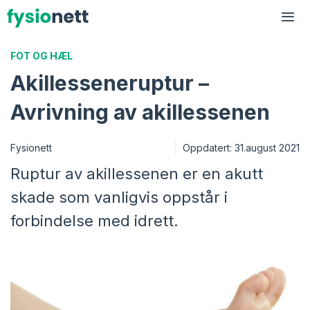
Hopp
til
Me
innhold
FOT OG HÆL
Akillesseneruptur –
Avrivning av akillessenen
Fysionett
Oppdatert:
31.august 2021
Ruptur av akillessenen er en akutt
skade som vanligvis oppstår i
forbindelse med idrett.