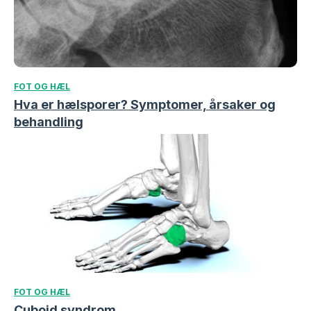
FOT OG HÆL
Hva er hælsporer? Symptomer, årsaker og
behandling
FOT OG HÆL
Cuboid syndrom