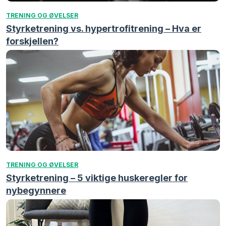
TRENING OG ØVELSER
Styrketrening vs. hypertrofitrening – Hva er
forskjellen?
TRENING OG ØVELSER
Styrketrening – 5 viktige huskeregler for
nybegynnere