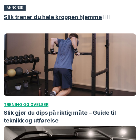
ANNONSE
Slik trener du hele kroppen hjemme
🏋️‍♀️
TRENING OG ØVELSER
Slik gjør du dips på riktig måte – Guide til
teknikk og utførelse