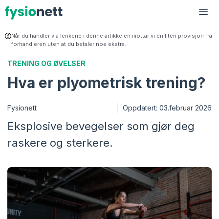
Hopp
til
Me
innhold
Når du handler via lenkene i denne artikkelen mottar vi en liten provisjon fra
forhandleren uten at du betaler noe ekstra.
TRENING OG ØVELSER
Hva er plyometrisk trening?
Fysionett
Oppdatert:
03.februar 2026
Eksplosive bevegelser som gjør deg
raskere og sterkere.