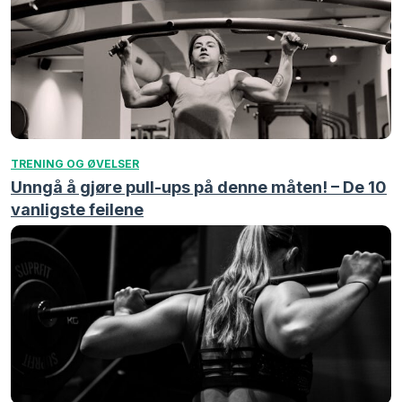
TRENING OG ØVELSER
Unngå å gjøre pull-ups på denne måten! – De 10
vanligste feilene