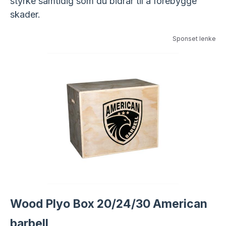
styrke samtidig som du bidrar til å forebygge
skader.
Sponset lenke
Wood Plyo Box 20/24/30 American
barbell