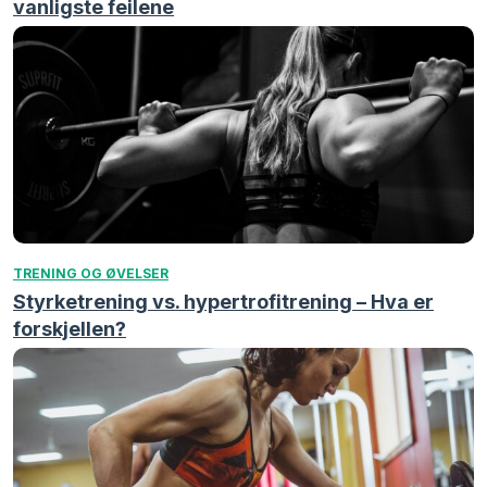
vanligste feilene
TRENING OG ØVELSER
Styrketrening vs. hypertrofitrening – Hva er
forskjellen?