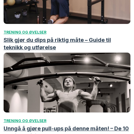
TRENING OG ØVELSER
Slik gjør du dips på riktig måte – Guide til
teknikk og utførelse
TRENING OG ØVELSER
Unngå å gjøre pull-ups på denne måten! – De 10