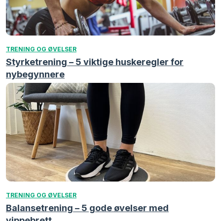
TRENING OG ØVELSER
Styrketrening – 5 viktige huskeregler for
nybegynnere
TRENING OG ØVELSER
Balansetrening – 5 gode øvelser med
vippebrett