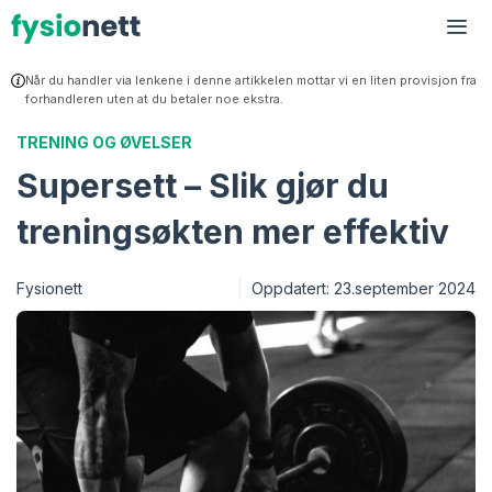
Hopp
til
Me
innhold
Når du handler via lenkene i denne artikkelen mottar vi en liten provisjon fra
forhandleren uten at du betaler noe ekstra.
TRENING OG ØVELSER
Supersett – Slik gjør du
treningsøkten mer effektiv
Fysionett
Oppdatert:
23.september 2024